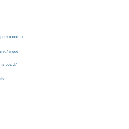
que é o certo:)
hink? o que
his board?
lp....