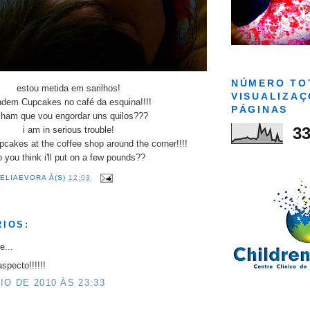
NÚMERO TO
estou metida em sarilhos!
VISUALIZAÇ
dem Cupcakes no café da esquina!!!!
PÁGINAS
ham que vou engordar uns quilos???
33
i am in serious trouble!
pcakes at the coffee shop around the corner!!!!
 you think i'll put on a few pounds??
ZELIAEVORA
À(S)
12:03
RIOS:
e...
pecto!!!!!!
IO DE 2010 ÀS 23:33