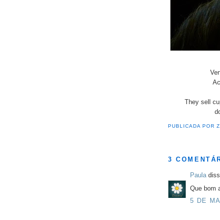
Ven
Ac
They sell cu
do
PUBLICADA POR
3 COMENTÁ
Paula
diss
Que bom as
5 DE MA