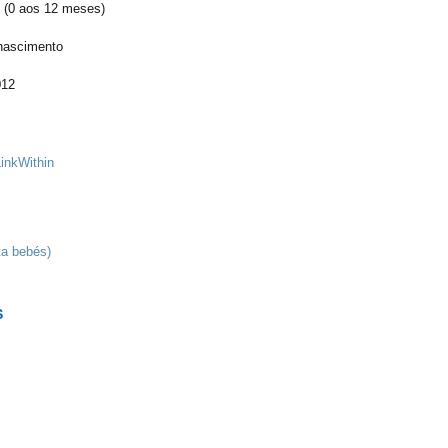
(0 aos 12 meses)
nascimento
012
ta bebés)
S