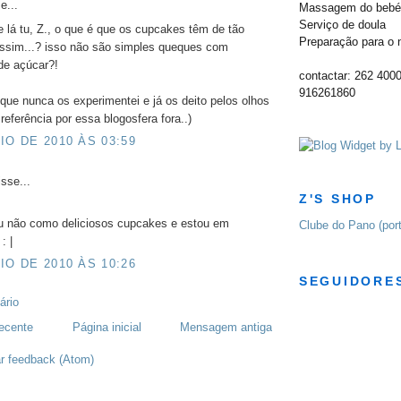
e...
Massagem do bebé 
Serviço de doula
 lá tu, Z., o que é que os cupcakes têm de tão
Preparação para o 
assim...? isso não são simples queques com
de açúcar?!
contactar: 262 400
916261860
que nunca os experimentei e já os deito pelos olhos
referência por essa blogosfera fora..)
IO DE 2010 ÀS 03:59
sse...
Z'S SHOP
eu não como deliciosos cupcakes e estou em
Clube do Pano (por
: |
IO DE 2010 ÀS 10:26
SEGUIDORE
ário
ecente
Página inicial
Mensagem antiga
r feedback (Atom)