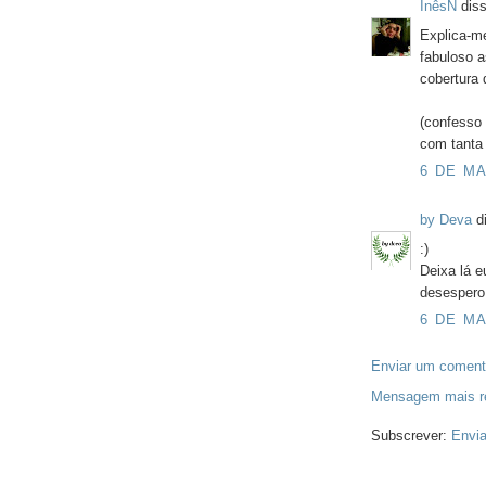
InêsN
diss
Explica-me
fabuloso 
cobertura 
(confesso 
com tanta 
6 DE MA
by Deva
di
:)
Deixa lá 
desespero 
6 DE MA
Enviar um coment
Mensagem mais r
Subscrever:
Envia