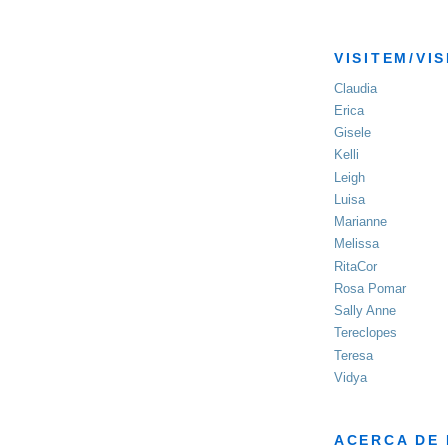
VISITEM/VIS
Claudia
Erica
Gisele
Kelli
Leigh
Luisa
Marianne
Melissa
RitaCor
Rosa Pomar
Sally Anne
Tereclopes
Teresa
Vidya
ACERCA DE