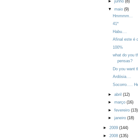
►
junho
(8)
▼
maio
(9)
Hmmmm...
41*
Habu....
Afinal este é 
100%
what do you t
pensas?
Do you want t
Ardósia....
Socorro..... He
►
abril
(12)
►
março
(16)
►
fevereiro
(13)
►
janeiro
(18)
►
2009
(144)
►
2008
(135)